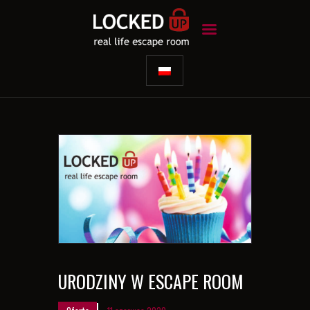
STRONA GŁÓWNA
SCENARIUSZE
RIDDLE
OFERTY SPECJALNE
INFORMACJE
KONTAKT
URODZINY W ESCAPE ROOM